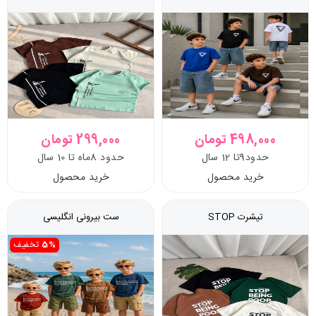
498,000 تومان
299,000 تومان
حدود9تا 12 سال
حدود 8ماه تا 10 سال
خرید محصول
خرید محصول
تیشرت STOP
ست بیرونی انگلیسی
5%
تخفیف