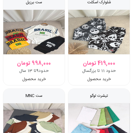
شلوارک اسکلت
ست برزیل
419,000 تومان
998,000 تومان
حدود 11 تا بزرگسال
حدود9تا 13 سال
خرید محصول
خرید محصول
تیشرت لوگو
ست MNC