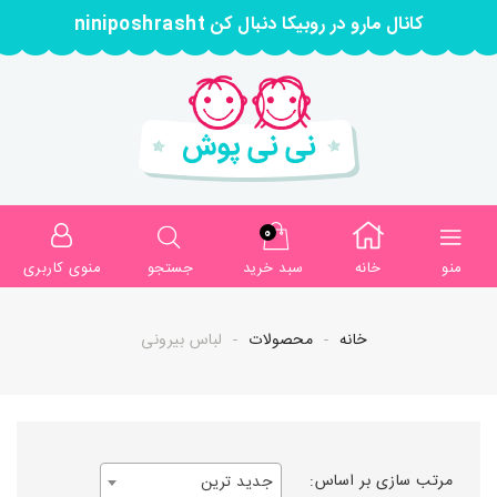
کانال مارو در روبیکا دنبال کن niniposhrasht
0
منو
خانه
سبد خرید
جستجو
منوی کاربری
خانه
محصولات
لباس بیرونی
مرتب سازی بر اساس:
جدید ترین