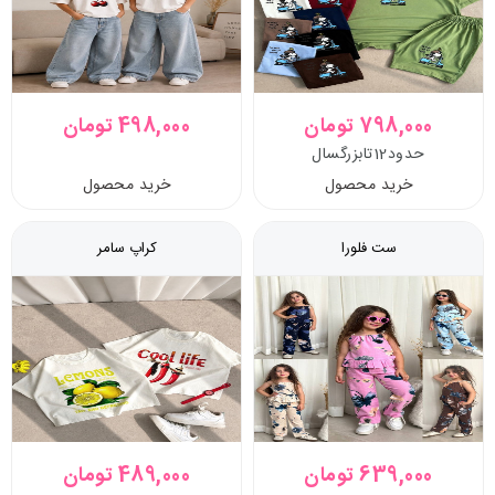
798,000 تومان
498,000 تومان
حدود12تابزرگسال
خرید محصول
خرید محصول
ست فلورا
کراپ سامر
639,000 تومان
489,000 تومان