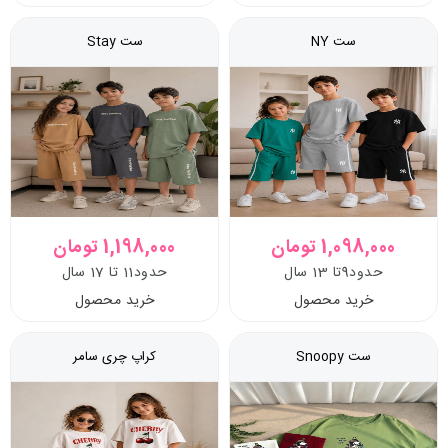
ست NY
ست Stay
1,098,000 تومان
1,198,000 تومان
حدود9تا 13 سال
حدود11 تا 17 سال
خرید محصول
خرید محصول
ست Snoopy
کراپ چری سامر