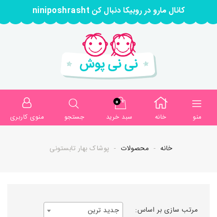
کانال مارو در روبیکا دنبال کن niniposhrasht
0
منو
خانه
سبد خرید
جستجو
منوی کاربری
خانه
محصولات
پوشاک بهار تابستونی
مرتب سازی بر اساس:
جدید ترین