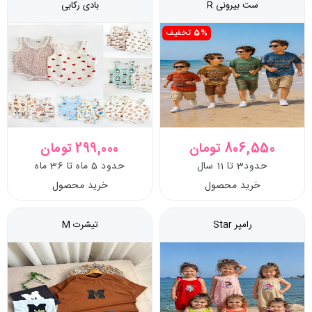
ست بیرونی R
بادی رکابی
5%
تخفیف
806,550 تومان
299,000 تومان
حدود3 تا 11 سال
حدود 5 ماه تا 36 ماه
خرید محصول
خرید محصول
رامپر Star
تیشرت M