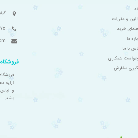
ه
گیل
انین و مقررات
775
هنمای خرید
اره ما
com
اس با ما
خواست همکاری
فروشگاه 
گیری سفارش
فروشگاه
ارایه ده
و لباس 
باشد.