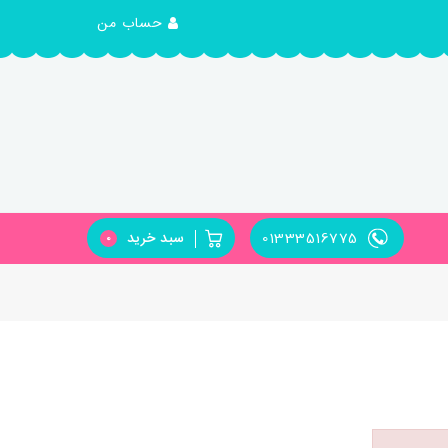
حساب من
01333516775
سبد خرید
0