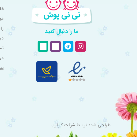
خان
قو
را
ما را دنبال کنید
درب
تم
در
پی
طراحی شده توسط
شرکت کاراوب