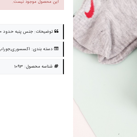
این محصول موجود نیست.
توضیحات: جنس پنبه حدود 10 تا بزرگسال
دسته بندی: اکسسوری,جوراب
شناسه محصول: 1093