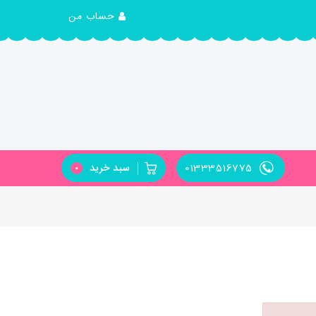
حساب من
01333516775
سبد خرید
0