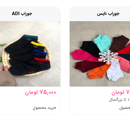
جوراب نایس
جوراب ADI
مان
75,000 تومان
حصول
خرید محصول