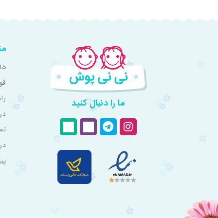
من
خان
قو
را
ما را دنبال کنید
درب
تم
در
پی