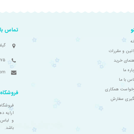
و
تماس با 
ه
گیل
انین و مقررات
775
هنمای خرید
اره ما
com
اس با ما
خواست همکاری
فروشگاه 
گیری سفارش
فروشگاه
ارایه ده
و لباس 
باشد.