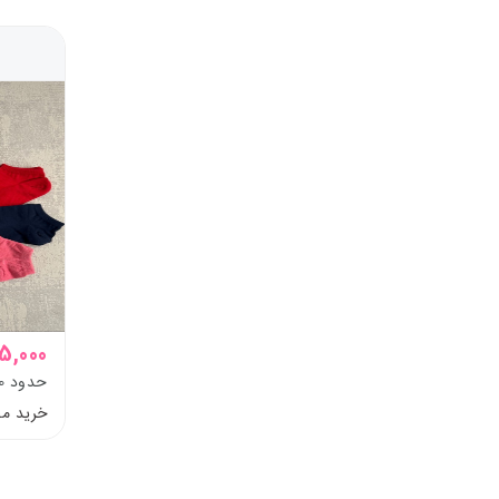
75,000 تو
حدود 10 تا بزرگسال
خرید م