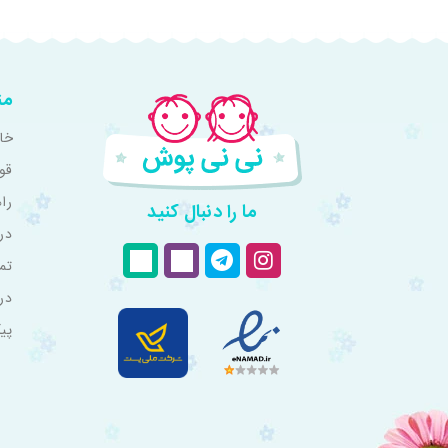
من
خان
قو
را
ما را دنبال کنید
درب
تم
در
پی