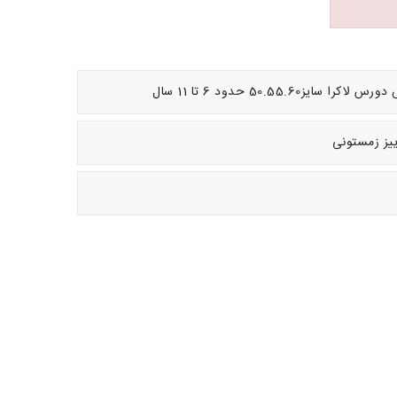
50.55.60 حدود 6 تا 11 سال
ییز زمستونی