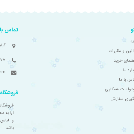
و
تماس با 
ه
گیل
انین و مقررات
775
هنمای خرید
اره ما
com
اس با ما
خواست همکاری
فروشگاه 
گیری سفارش
فروشگاه
ارایه ده
و لباس 
باشد.