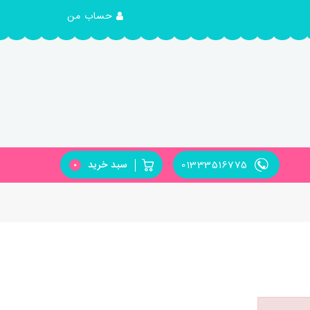
حساب من
01333516775
سبد خرید
0