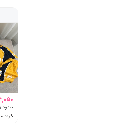
436,050 
حدود 5 تا 13 سال
خرید م