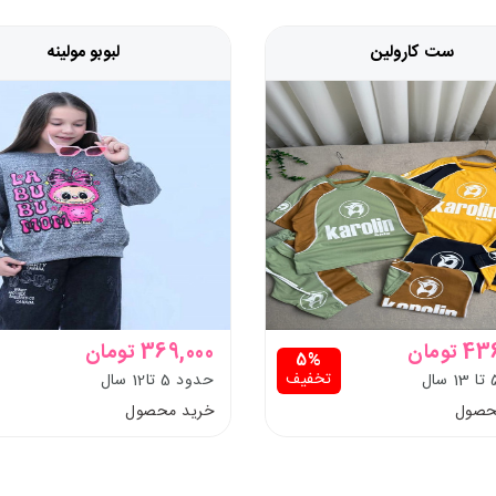
ست کارولین
لبوبو مولینه
تومان
369,000 تومان
5%
تخفیف
حدود 5 تا12 سال
حصول
خرید محصول