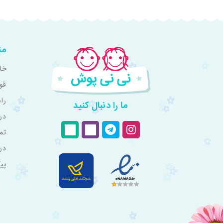
من
خان
قو
را
ما را دنبال کنید
درب
تم
در
پی