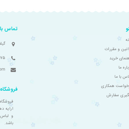
و
تماس با 
ه
گیل
انین و مقررات
775
هنمای خرید
اره ما
com
اس با ما
خواست همکاری
فروشگاه 
گیری سفارش
فروشگاه
ارایه ده
و لباس 
باشد.