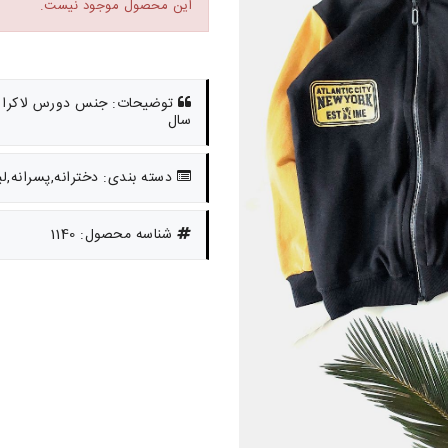
این محصول موجود نیست.
سال
دسته بندی: دخترانه,پسرانه,ل
شناسه محصول: 1140