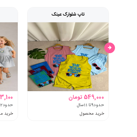
تاپ شلوارک عینک
549,000 تومان
473,100 ت
حدود9تا 11سال
حدود2ونیم تا 11سال
خرید محصول
خرید م