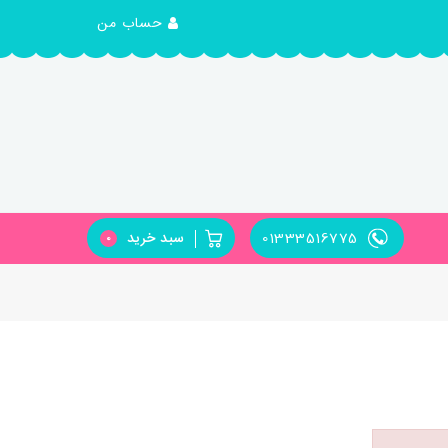
حساب من
01333516775
سبد خرید
0