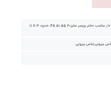
توضیحات: جنس دورس لاکرا دار مناسب دختر وپسر سایز45.50.55.60, حدود 3 تا 11
باس بیرونی,لباس بیرونی