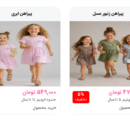
پیراهن زنبور عسل
پیراهن ابری
ومان
549,000 تومان
5%
تخفیف
حدود2ونیم تا 11سال
حصول
خرید محصول