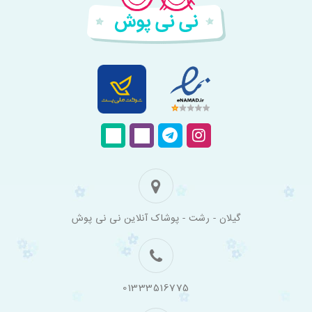
فروشگاه
گیلان - رشت - پوشاک آنلاین نی نی پوش
اینترنتی
لباس
بچه
گانه
نی
نی
01333516775
پوش