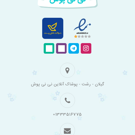
فروشگاه
گیلان - رشت - پوشاک آنلاین نی نی پوش
اینترنتی
لباس
بچه
گانه
نی
نی
01333516775
پوش