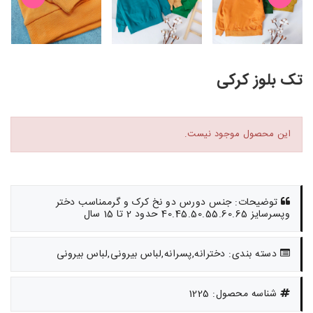
تک بلوز کرکی
این محصول موجود نیست.
توضیحات: جنس دورس دو نخ کرک و گرممناسب دختر
وپسرسایز 40.45.50.55.60.65 حدود 2 تا 15 سال
دسته بندی: دخترانه,پسرانه,لباس بیرونی,لباس بیرونی
شناسه محصول: 1225