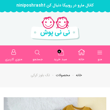
کانال مارو در روبیکا دنبال کن niniposhrasht
0
منو
خانه
سبد خرید
جستجو
منوی کاربری
خانه
محصولات
تک بلوز کرکی