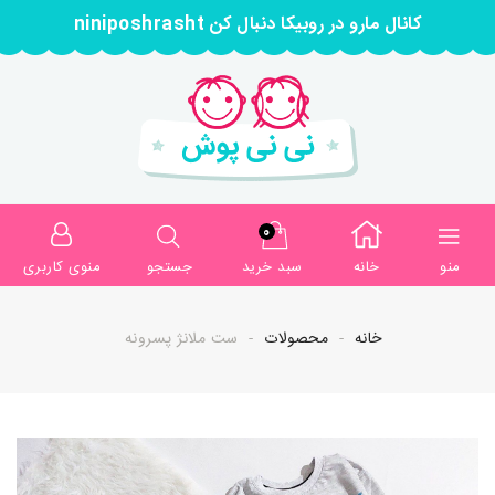
کانال مارو در روبیکا دنبال کن niniposhrasht
0
منو
خانه
سبد خرید
جستجو
منوی کاربری
خانه
محصولات
ست ملانژ پسرونه