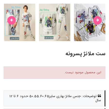
ست ملانژ پسرونه
این محصول موجود نیست.
توضیحات: جنس ملانژ بهاری سایز50.55.60.65 حدود 6 تا 12
سال