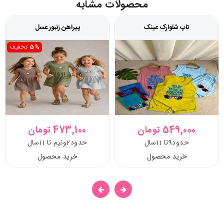
محصولات مشابه
تاپ شلوارک عینک
پیراهن زنبور عسل
5%
تخفیف
549,000 تومان
473,100 تومان
حدود9تا 11سال
حدود2ونیم تا 11سال
خرید محصول
خرید محصول