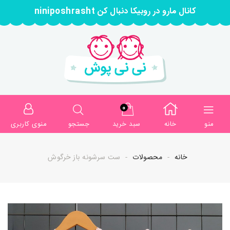
کانال مارو در روبیکا دنبال کن niniposhrasht
0
منو
خانه
سبد خرید
جستجو
منوی کاربری
خانه
محصولات
ست سرشونه باز خرگوش