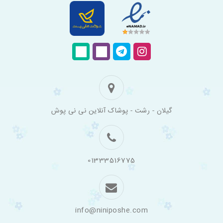
فروشگاه
گیلان - رشت - پوشاک آنلاین نی نی پوش
اینترنتی
لباس
بچه
گانه
نی
نی
01333516775
پوش
info@niniposhe.com