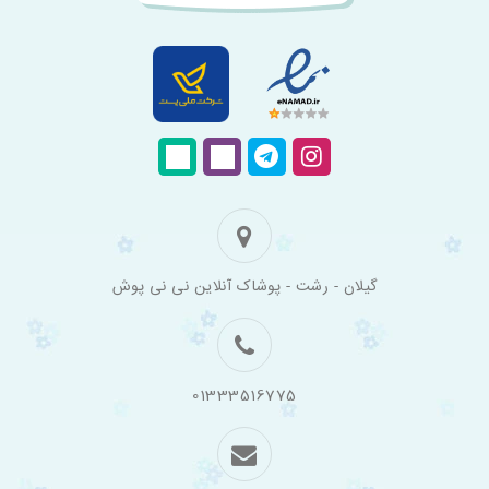
فروشگاه
گیلان - رشت - پوشاک آنلاین نی نی پوش
اینترنتی
لباس
بچه
گانه
نی
نی
01333516775
پوش