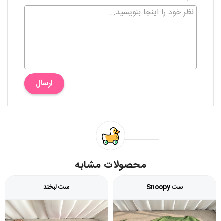
ارسال
محصولات مشابه
ست Snoopy
ست لبخند