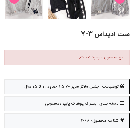
ست آدیداس Y-3
این محصول موجود نیست.
توضیحات: جنس ملانژ سایز 65.70 حدود 11 تا 15 سال
دسته بندی: پسرانه,پوشاک پاییز زمستونی
شناسه محصول: 1298