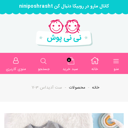
کانال مارو در روبیکا دنبال کن niniposhrasht
0
منو
خانه
سبد خرید
جستجو
منوی کاربری
خانه
محصولات
ست آدیداس Y-3