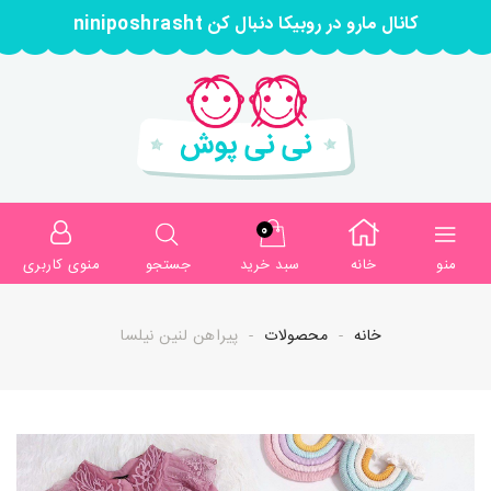
کانال مارو در روبیکا دنبال کن niniposhrasht
0
منو
خانه
سبد خرید
جستجو
منوی کاربری
خانه
محصولات
پیراهن لنین نیلسا