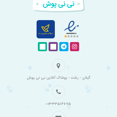
فروشگاه
گیلان - رشت - پوشاک آنلاین نی نی پوش
اینترنتی
لباس
بچه
گانه
نی
نی
01333516775
پوش