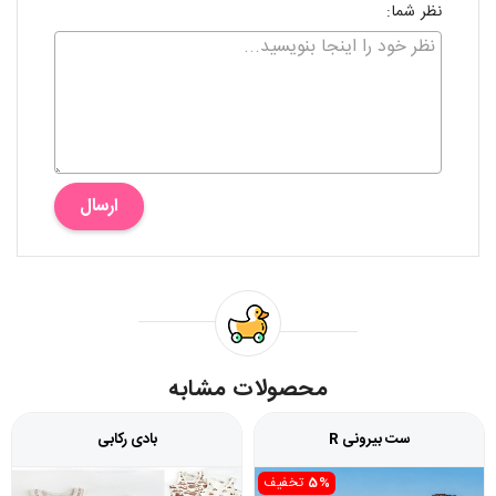
نظر شما:
ارسال
محصولات مشابه
ست بیرونی R
بادی رکابی
5%
تخفیف