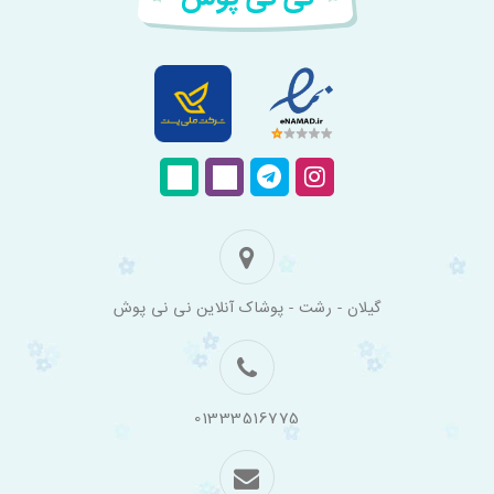
فروشگاه
گیلان - رشت - پوشاک آنلاین نی نی پوش
اینترنتی
لباس
بچه
گانه
نی
نی
01333516775
پوش