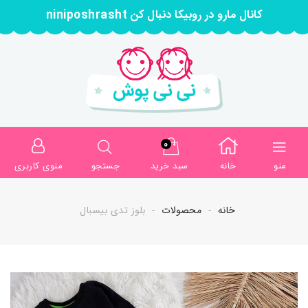
کانال مارو در روبیکا دنبال کن niniposhrasht
0
منو
خانه
سبد خرید
جستجو
منوی کاربری
خانه
محصولات
بلوز تدی بیسبال