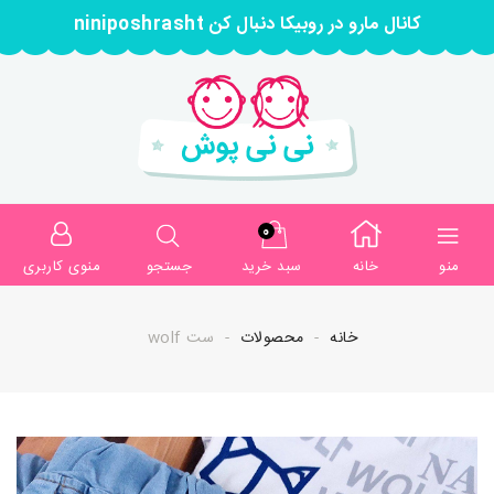
کانال مارو در روبیکا دنبال کن niniposhrasht
0
منو
خانه
سبد خرید
جستجو
منوی کاربری
خانه
محصولات
ست wolf