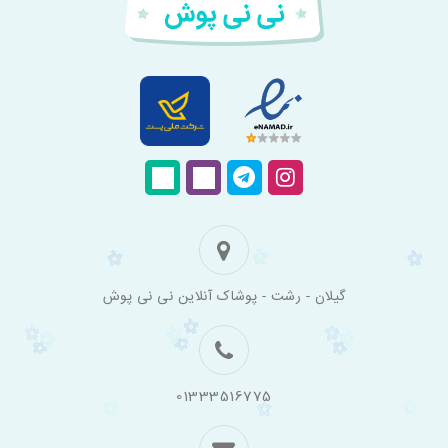
فروشگاه
گیلان - رشت - پوشاک آنلاین نی نی پوش
اینترنتی
لباس
بچه
گانه
نی
نی
01333516775
پوش