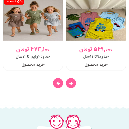
5%
تخفیف
549,000 تومان
473,100 تومان
حدود9تا 11سال
حدود2ونیم تا 11سال
خرید محصول
خرید محصول