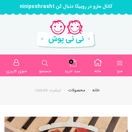
کانال مارو در روبیکا دنبال کن niniposhrasht
0
منو
خانه
سبد خرید
جستجو
منوی کاربری
خانه
محصولات
تیشرت roomi