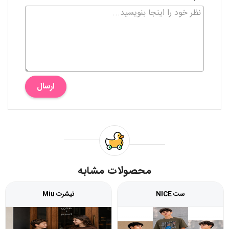
ارسال
محصولات مشابه
ست NICE
تیشرت Miu