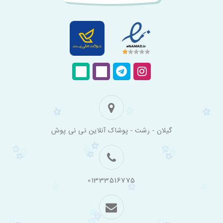
فروشگاه
گیلان - رشت - پوشاک آنلاین نی نی پوش
اینترنتی
لباس
بچه
گانه
نی
نی
01333516775
پوش