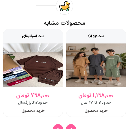
محصولات مشابه
ست Stay
ست اسپاتیفای
1,198,000 تومان
798,000 تومان
حدود11 تا 17 سال
حدود12تابزرگسال
خرید محصول
خرید محصول