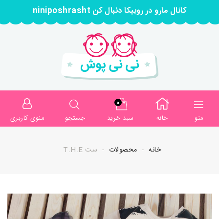
کانال مارو در روبیکا دنبال کن niniposhrasht
0
منو
خانه
سبد خرید
جستجو
منوی کاربری
خانه
محصولات
ست T.H.E