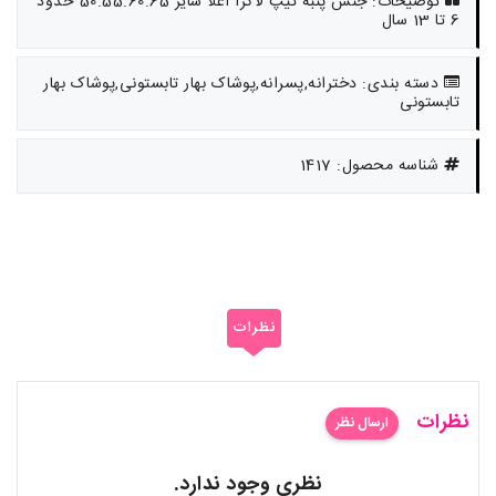
توضیحات: جنس پنبه تیپ لاکرا اعلا سایز 50.55.60.65 حدود
6 تا 13 سال
دسته بندی: دخترانه,پسرانه,پوشاک بهار تابستونی,پوشاک بهار
تابستونی
شناسه محصول: 1417
نظرات
نظرات
ارسال نظر
نظری وجود ندارد.