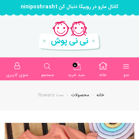
کانال مارو در روبیکا دنبال کن niniposhrasht
0
منو
خانه
سبد خرید
جستجو
منوی کاربری
خانه
محصولات
ست flowers