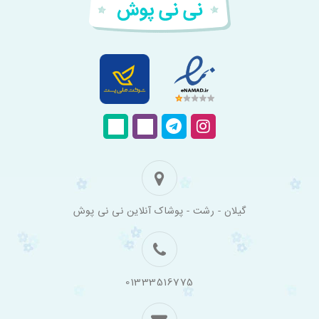
فروشگاه
گیلان - رشت - پوشاک آنلاین نی نی پوش
اینترنتی
لباس
بچه
گانه
نی
نی
01333516775
پوش