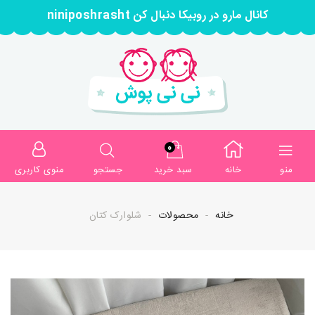
کانال مارو در روبیکا دنبال کن niniposhrasht
0
منو
خانه
سبد خرید
جستجو
منوی کاربری
خانه
محصولات
شلوارک کتان