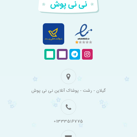
فروشگاه
گیلان - رشت - پوشاک آنلاین نی نی پوش
اینترنتی
لباس
بچه
گانه
نی
نی
01333516775
پوش