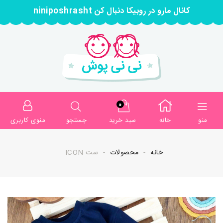
کانال مارو در روبیکا دنبال کن niniposhrasht
0
منو
خانه
سبد خرید
جستجو
منوی کاربری
خانه
محصولات
ست ICON