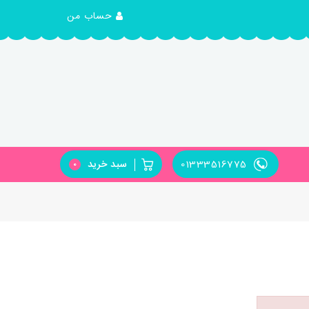
حساب من
01333516775
سبد خرید
0