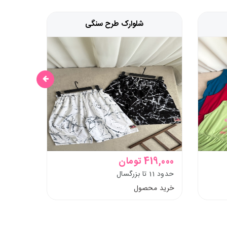
شلوارک طرح سنگی
419,000 تومان
598,000 ت
حدود 11 تا بزرگسال
حدود 1ونیم تا 7 سال
خرید محصول
خرید م