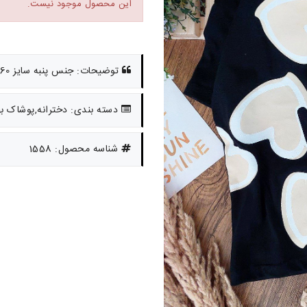
این محصول موجود نیست.
توضیحات: جنس پنبه سایز 50.55.60 حدود 5 تا 11 سال
دسته بندی: دخترانه,پوشاک به
شناسه محصول: 1558