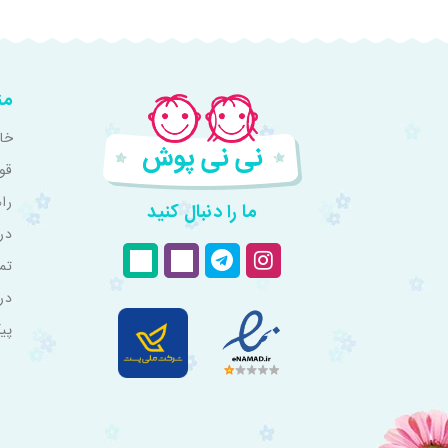
من
خان
قو
را
ما را دنبال کنید
درب
تم
در
پی