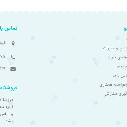
و
تماس با 
ه
گیل
انین و مقررات
775
هنمای خرید
اره ما
com
اس با ما
خواست همکاری
فروشگاه 
گیری سفارش
فروشگاه
ارایه ده
و لباس 
باشد.