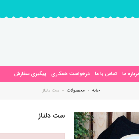
رباره ما
تماس با ما
درخواست همکاری
پیگیری سفارش
خانه
محصولات
ست دلناز
ست دلناز