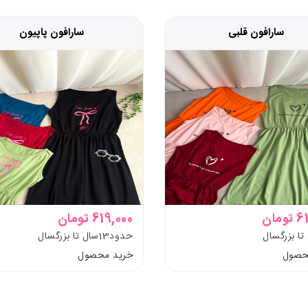
سارافون قلبی
سارافون پاپیون
مان
619,000 تومان
حدود13سال تا بزرگسال
حصول
خرید محصول