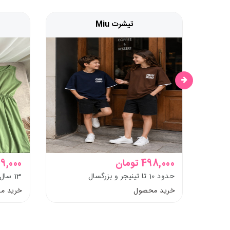
تیشرت Miu
498,000 تومان
619,000 تو
حدود 10 تا تینیجر و بزرگسال
13 سال تا بزرگسال
خرید محصول
خرید م