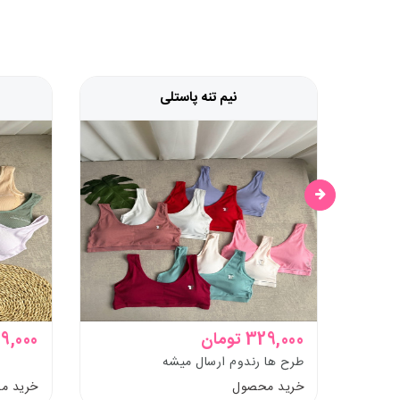
نیم تنه پاستلی
329,000 تومان
329,000 ت
طرح ها رندوم ارسال میشه
خرید محصول
خرید م