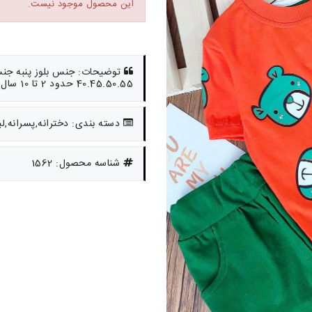
این محصول موجود نیست.
توضیحات: جنس بلوز پنبه جن
40.45.50.55 حدود 2 تا 10 سال
دسته بندی: دخترانه,پسرانه,ل
شناسه محصول: 1562