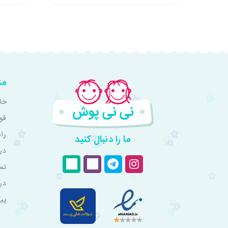
من
خان
قو
را
ما را دنبال کنید
درب
تم
در
پی