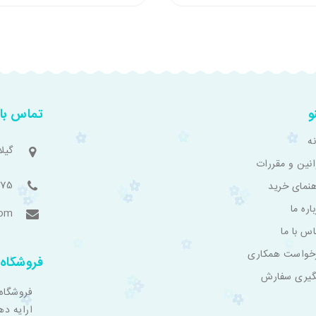
و
تماس با 
ه
گیل
انین و مقررات
775
هنمای خرید
اره ما
com
اس با ما
خواست همکاری
فروشگاه 
گیری سفارش
فروشگاه
ارایه ده