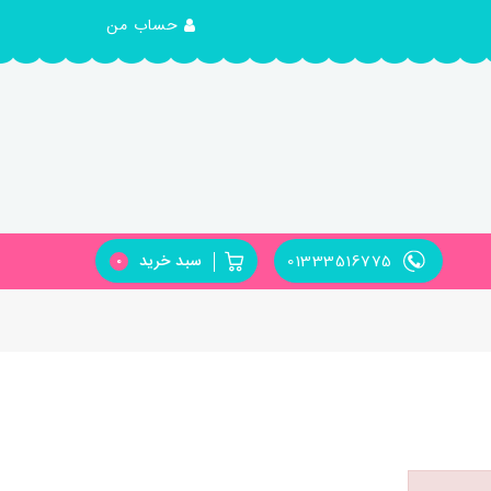
حساب من
01333516775
سبد خرید
0