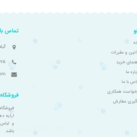
و
تماس با 
ه
گیل
انین و مقررات
775
هنمای خرید
اره ما
com
اس با ما
خواست همکاری
فروشگاه 
گیری سفارش
فروشگاه
ارایه ده
و لباس 
باشد.