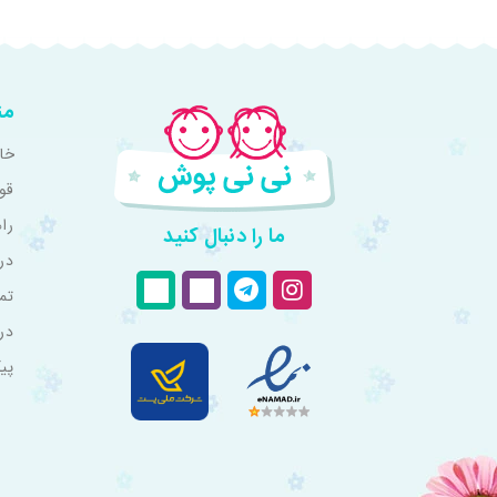
من
خان
قو
را
ما را دنبال کنید
درب
تم
در
پی