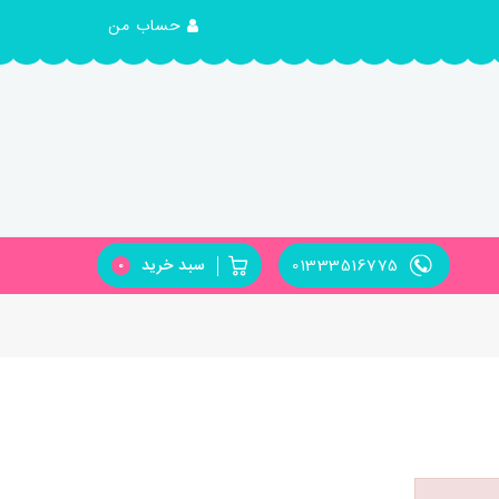
حساب من
01333516775
سبد خرید
0