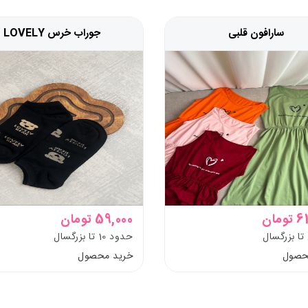
سارافون قلبی
جوراب خرس LOVELY
مان
59,000 تومان
حدود 10 تا بزرگسال
حصول
خرید محصول