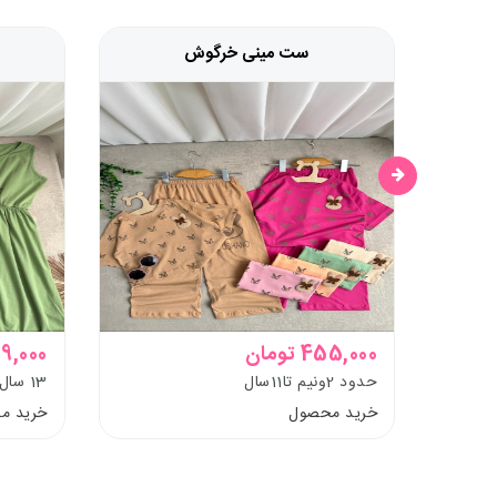
ست مینی خرگوش
455,000 تومان
619,000 تو
حدود 2ونیم تا11سال
13 سال تا بزرگسال
خرید محصول
خرید م