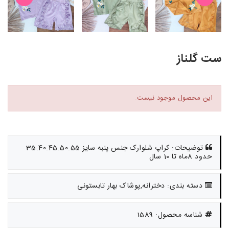
ست گلناز
این محصول موجود نیست.
توضیحات: کراپ شلوارک جنس پنبه سایز 35.40.45.50.55
حدود 8ماه تا 10 سال
دسته بندی: دخترانه,پوشاک بهار تابستونی
شناسه محصول: 1589