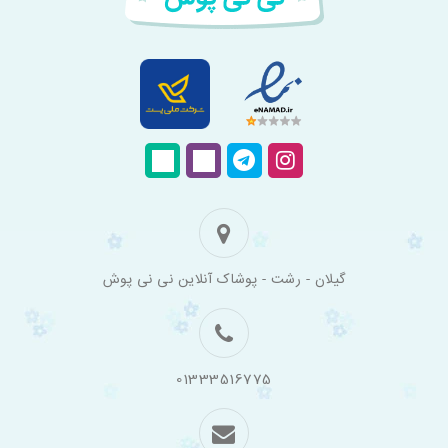
فروشگاه
گیلان - رشت - پوشاک آنلاین نی نی پوش
اینترنتی
لباس
بچه
گانه
نی
نی
01333516775
پوش