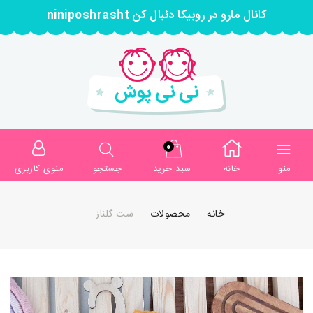
کانال مارو در روبیکا دنبال کن niniposhrasht
0
منو
خانه
سبد خرید
جستجو
منوی کاربری
خانه
محصولات
ست گلناز