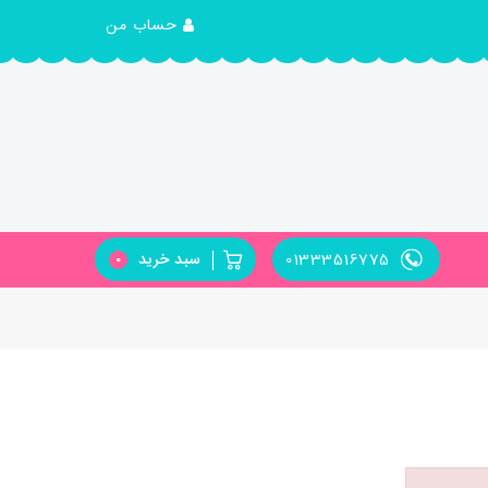
حساب من
01333516775
سبد خرید
0