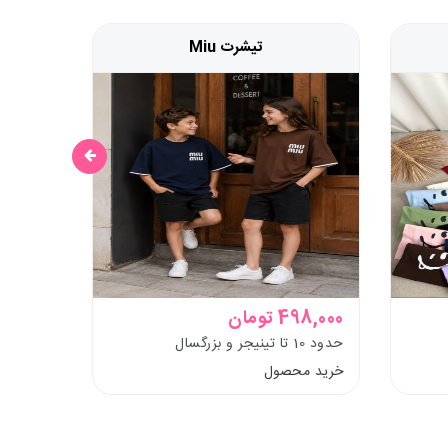
تیشرت Miu
498,000 تومان
619,000 توم
حدود 10 تا تینیجر و بزرگسال
13 سال تا بزرگسال
خرید محصول
خرید م