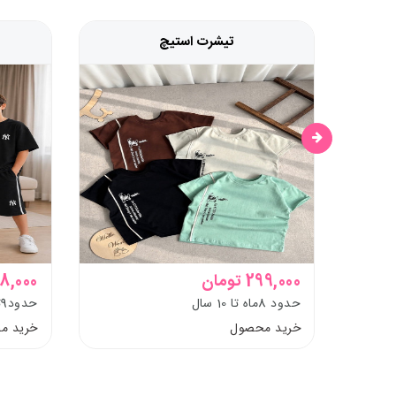
تیشرت استیچ
299,000 تومان
1,098,000
حدود 8ماه تا 10 سال
حدود9تا 13 سال
خرید محصول
خرید م