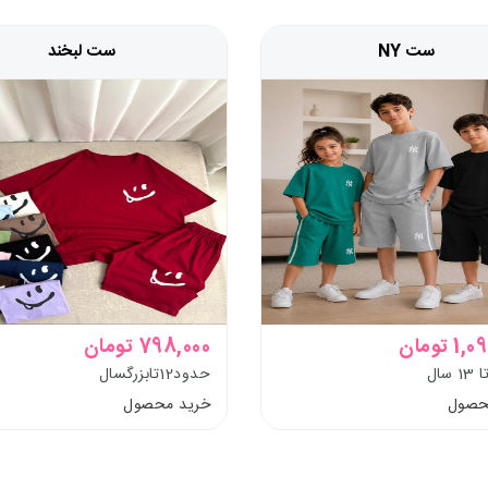
ست NY
ست لبخند
 تومان
798,000 تومان
حدود12تابزرگسال
حصول
خرید محصول