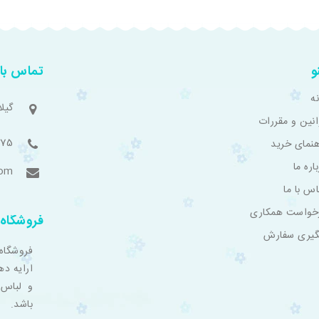
و
تماس با 
ه
گیل
انین و مقررات
775
هنمای خرید
اره ما
com
اس با ما
خواست همکاری
فروشگاه 
گیری سفارش
فروشگاه
ارایه ده
و لباس 
باشد.