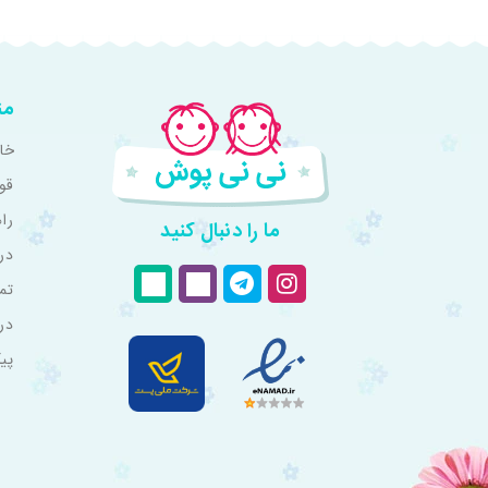
من
خان
قو
را
ما را دنبال کنید
درب
تم
در
پی