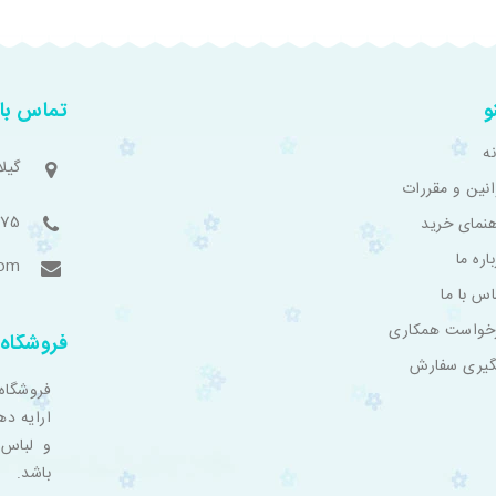
و
تماس با 
ه
گیل
انین و مقررات
775
هنمای خرید
اره ما
com
اس با ما
خواست همکاری
فروشگاه 
گیری سفارش
فروشگاه
ارایه ده
و لباس 
باشد.