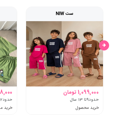
ست NIW
1,099,000 تومان
798,000 ت
حدود9تا 13 سال
حدود12تابزرگسال
خرید محصول
خرید م