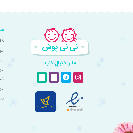
من
خان
قو
را
ما را دنبال کنید
درب
تم
در
پی