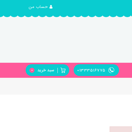
حساب من
01333516775
سبد خرید
0