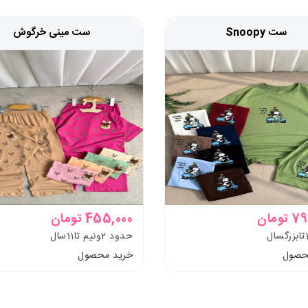
ست Snoopy
ست مینی خرگوش
ومان
455,000 تومان
حدود 2ونیم تا11سال
حصول
خرید محصول