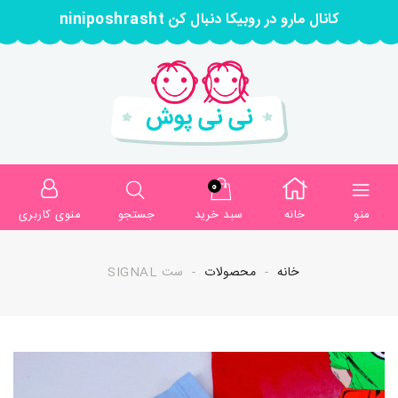
کانال مارو در روبیکا دنبال کن niniposhrasht
0
منو
خانه
سبد خرید
جستجو
منوی کاربری
خانه
محصولات
ست SIGNAL