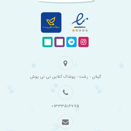
فروشگاه
گیلان - رشت - پوشاک آنلاین نی نی پوش
اینترنتی
لباس
بچه
گانه
نی
نی
01333516775
پوش