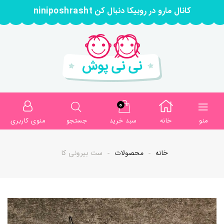
کانال مارو در روبیکا دنبال کن niniposhrasht
0
منو
خانه
سبد خرید
جستجو
منوی کاربری
خانه
محصولات
ست بیرونی کا