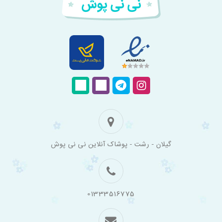
فروشگاه
گیلان - رشت - پوشاک آنلاین نی نی پوش
اینترنتی
لباس
بچه
گانه
نی
نی
01333516775
پوش