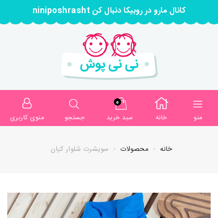
کانال مارو در روبیکا دنبال کن niniposhrasht
0
منو
خانه
سبد خرید
جستجو
منوی کاربری
خانه
محصولات
سویشرت شلوار کیان