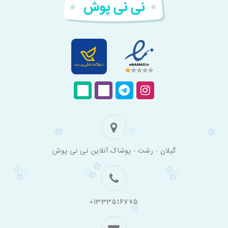
فروشگاه
گیلان - رشت - پوشاک آنلاین نی نی پوش
اینترنتی
لباس
بچه
گانه
نی
نی
01333516775
پوش