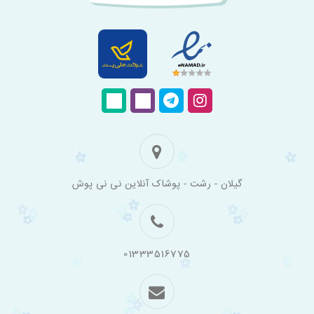
فروشگاه
گیلان - رشت - پوشاک آنلاین نی نی پوش
اینترنتی
لباس
بچه
گانه
نی
نی
01333516775
پوش