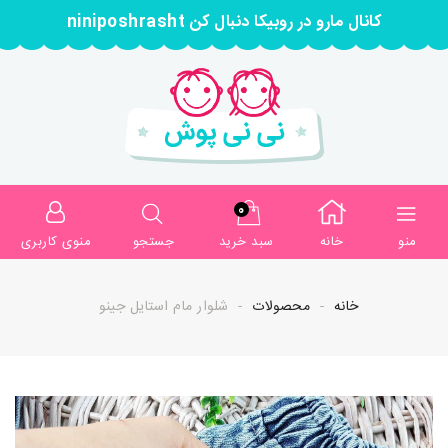
کانال مارو در روبیکا دنبال کن niniposhrasht
0
منو
خانه
سبد خرید
جستجو
منوی کاربری
خانه
محصولات
شلوار مام استایل جینو