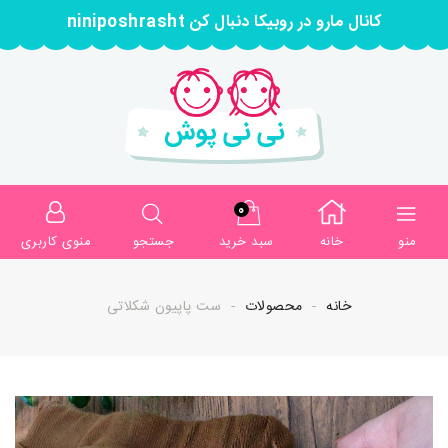
کانال مارو در روبیکا دنبال کن niniposhrasht
0
منو
خانه
سبد خرید
جستجو
منوی کاربری
خانه
محصولات
ست پاپیون شکلاتی