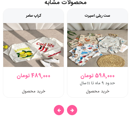
محصولات مشابه
ست ریلی اسپرت
کراپ سامر
598,000 تومان
489,000 تومان
حدود 9 ماه تا 11سال
خرید محصول
خرید محصول