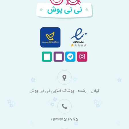
فروشگاه
گیلان - رشت - پوشاک آنلاین نی نی پوش
اینترنتی
لباس
بچه
گانه
نی
نی
01333516775
پوش