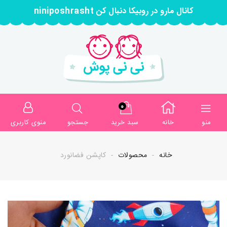
کانال مارو در روبیکا دنبال کن niniposhrasht
0
منو
خانه
سبد خرید
جستجو
منوی کاربری
خانه
محصولات
کاپشن فضانورد