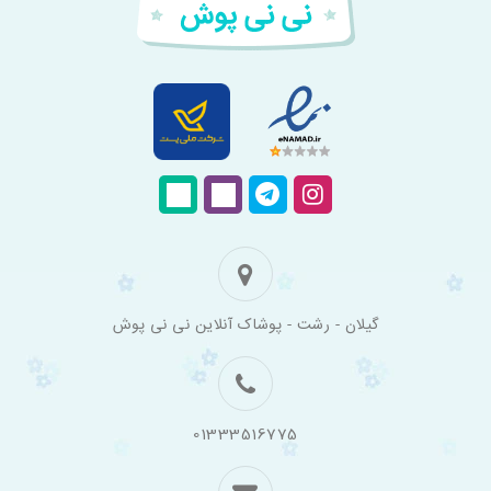
فروشگاه
گیلان - رشت - پوشاک آنلاین نی نی پوش
اینترنتی
لباس
بچه
گانه
نی
نی
01333516775
پوش