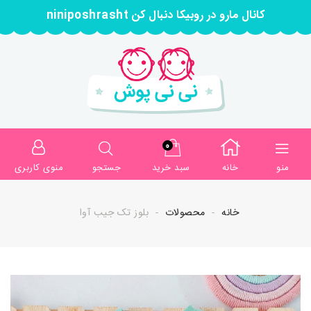
کانال مارو در روبیکا دنبال کن niniposhrasht
0
منو
خانه
سبد خرید
جستجو
منوی کاربری
خانه
محصولات
بلوز تک جیب آوا