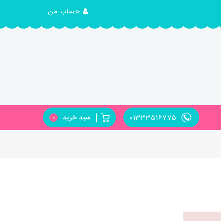
حساب من
01333516775
سبد خرید
0