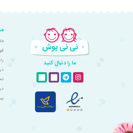
من
خان
قو
را
ما را دنبال کنید
درب
تم
در
پی