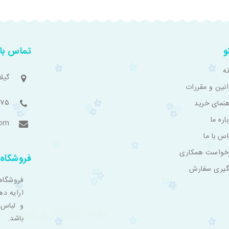
و
تماس با 
ه
گیل
انین و مقررات
775
هنمای خرید
اره ما
com
اس با ما
خواست همکاری
فروشگاه 
گیری سفارش
فروشگاه
ارایه ده
و لباس 
باشد.