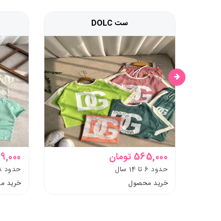
ست DOLC
565,000 تومان
299,000 ت
حدود 6 تا 14 سال
حدود 8ماه تا 10 سال
خرید محصول
خرید م