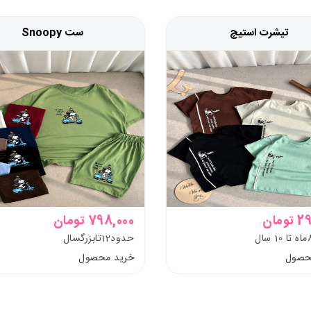
تیشرت استیچ
ست Snoopy
ومان
798,000 تومان
حدود12تابزرگسال
حصول
خرید محصول