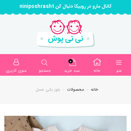
کانال مارو در روبیکا دنبال کن niniposhrasht
0
منو
خانه
سبد خرید
جستجو
منوی کاربری
خانه
محصولات
بلوز بانی عسل