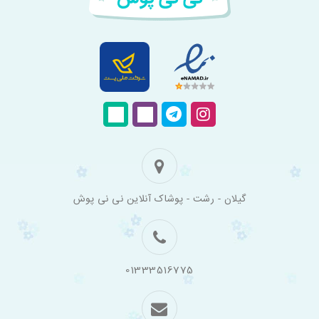
فروشگاه
گیلان - رشت - پوشاک آنلاین نی نی پوش
اینترنتی
لباس
بچه
گانه
نی
نی
01333516775
پوش