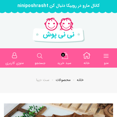
کانال مارو در روبیکا دنبال کن niniposhrasht
0
منو
خانه
سبد خرید
جستجو
منوی کاربری
خانه
محصولات
ست دیبا