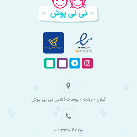
فروشگاه
گیلان - رشت - پوشاک آنلاین نی نی پوش
اینترنتی
لباس
بچه
گانه
نی
نی
01333516775
پوش