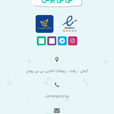
فروشگاه
گیلان - رشت - پوشاک آنلاین نی نی پوش
اینترنتی
لباس
بچه
گانه
نی
نی
01333516775
پوش