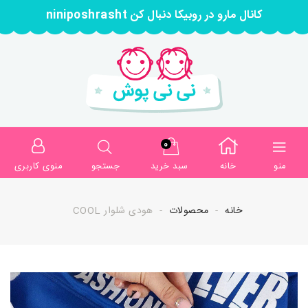
کانال مارو در روبیکا دنبال کن niniposhrasht
0
منو
خانه
سبد خرید
جستجو
منوی کاربری
خانه
محصولات
هودی شلوار COOL