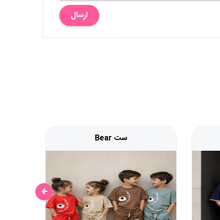
ارسال
ست Bear