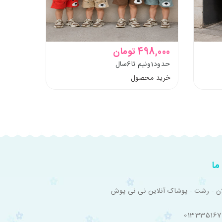
498,000 تومان
417,570 ت
حدود1ونیم تا6سال
حدود 5 تا 13 سال
خرید محصول
خرید م
ما
ان - رشت - پوشاک آنلاین نی نی پوش
01333516