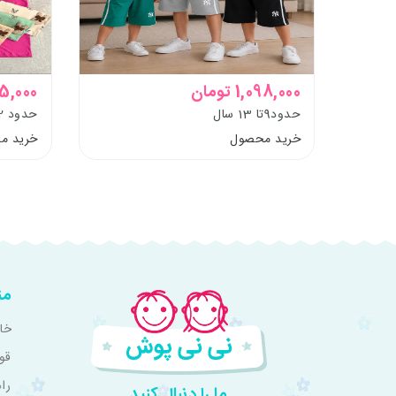
1,098,000 تومان
455,000 
حدود9تا 13 سال
حدود 2ونیم تا11سال
خرید محصول
خرید م
من
خان
قو
را
ما را دنبال کنید