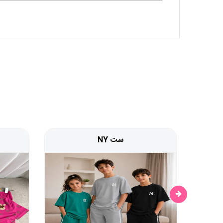
ست NY