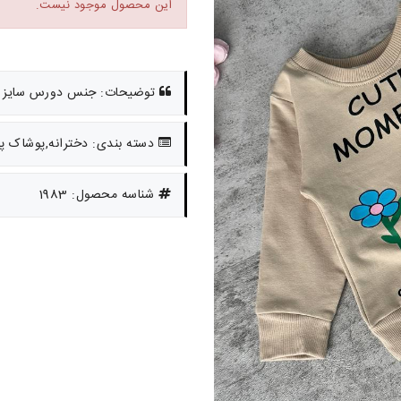
این محصول موجود نیست.
توضیحات: جنس دورس سایز 35.40.45.50 حدود 8 ماه تا 6 سال
دسته بندی: دخترانه,پوشاک پا
شناسه محصول: 1983