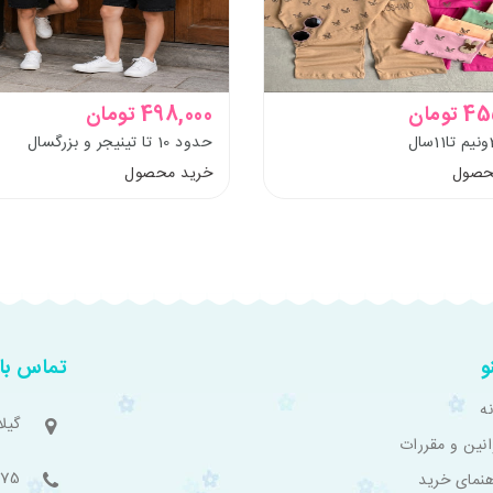
تومان
498,000 تومان
حدود 10 تا تینیجر و بزرگسال
حصول
خرید محصول
و
تماس با 
ه
گیل
انین و مقررات
775
هنمای خرید