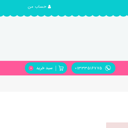
حساب من
01333516775
سبد خرید
0