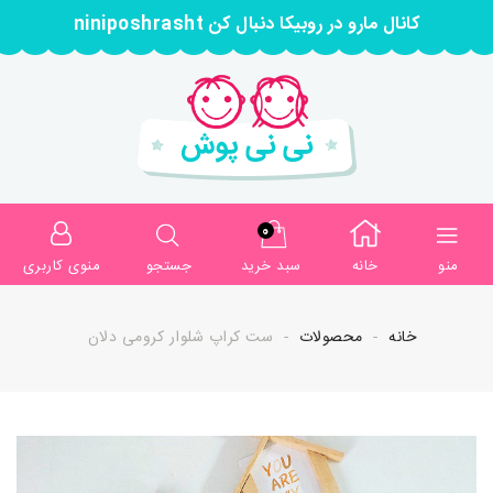
کانال مارو در روبیکا دنبال کن niniposhrasht
0
منو
خانه
سبد خرید
جستجو
منوی کاربری
خانه
محصولات
ست کراپ شلوار کرومی دلان