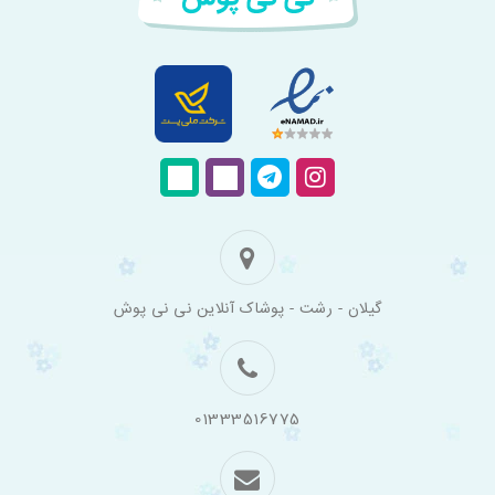
فروشگاه
گیلان - رشت - پوشاک آنلاین نی نی پوش
اینترنتی
لباس
بچه
گانه
نی
نی
01333516775
پوش