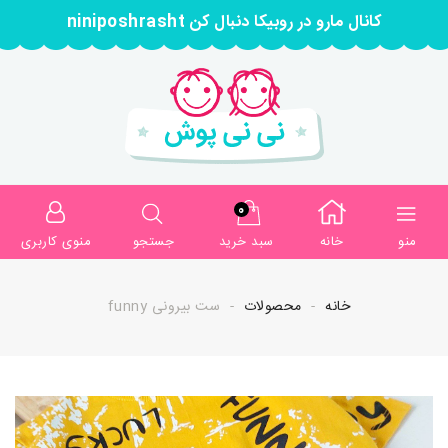
کانال مارو در روبیکا دنبال کن niniposhrasht
0
منو
خانه
سبد خرید
جستجو
منوی کاربری
خانه
محصولات
ست بیرونی funny