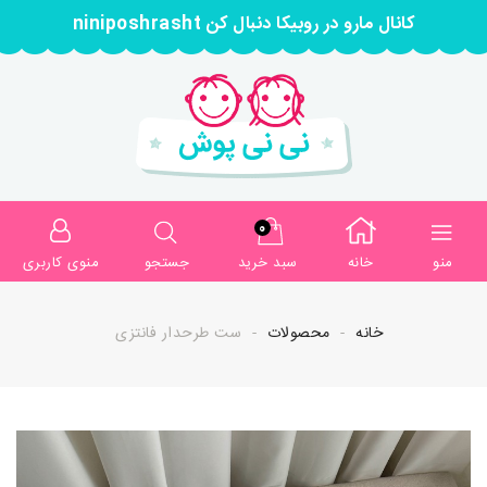
کانال مارو در روبیکا دنبال کن niniposhrasht
0
منو
خانه
سبد خرید
جستجو
منوی کاربری
خانه
محصولات
ست طرحدار فانتزی