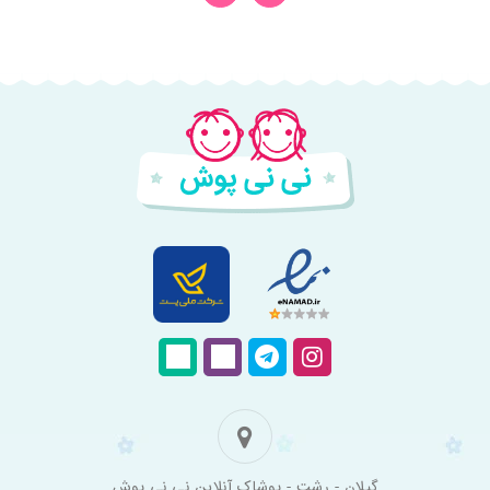
فروشگاه
گیلان - رشت - پوشاک آنلاین نی نی پوش