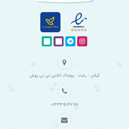
فروشگاه
گیلان - رشت - پوشاک آنلاین نی نی پوش
اینترنتی
لباس
بچه
گانه
نی
نی
01333516775
پوش