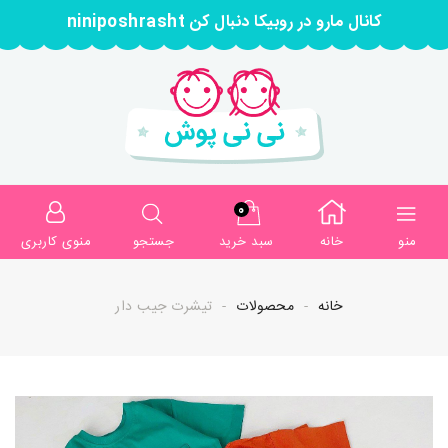
کانال مارو در روبیکا دنبال کن niniposhrasht
0
منو
خانه
سبد خرید
جستجو
منوی کاربری
خانه
محصولات
تیشرت جیب دار