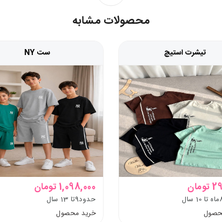
محصولات مشابه
تیشرت استیچ
ست NY
ومان
1,098,000 تومان
حدود9تا 13 سال
حصول
خرید محصول