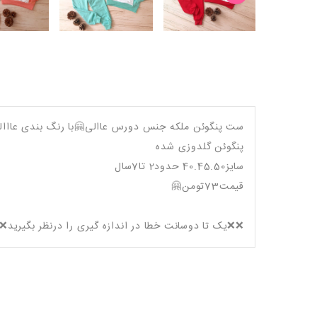
ست پنگوئن ملکه جنس دورس عاالی🤗با رنگ بندی عااال
پنگوئن گلدوزی شده
سایز40.45.50 حدود2 تا7سال
قیمت73تومن🤗
❌❌یک تا دوسانت خطا در اندازه گیری را درنظر بگیرید