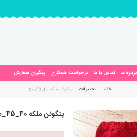
رباره ما
تماس با ما
درخواست همکاری
پیگیری سفارش
خانه
محصولات
پنگوئن ملکه 40_45_50
پنگوئن ملکه 40_45_50