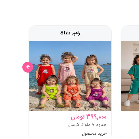
رامپر Star
399,000 تومان
59,000 توما
حدود 7 ماه تا 5 سال
حدود 10 تا بزرگسال
خرید محصول
خرید م