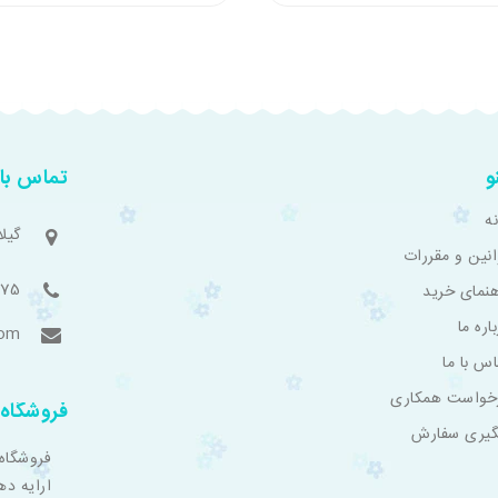
و
تماس با 
ه
گیل
انین و مقررات
775
هنمای خرید
اره ما
com
اس با ما
خواست همکاری
فروشگاه 
گیری سفارش
فروشگاه
ارایه ده