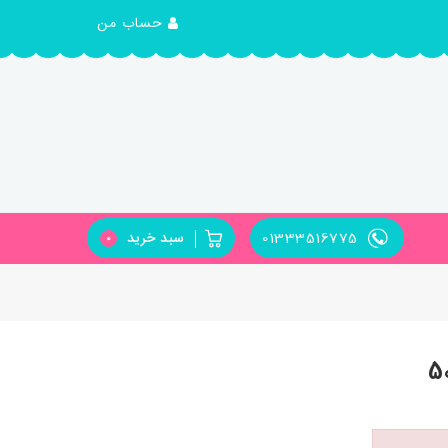
حساب من
01333516775
سبد خرید
0