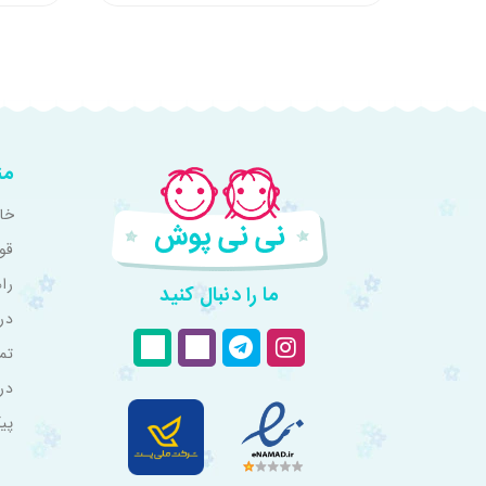
من
خان
قو
را
ما را دنبال کنید
درب
تم
در
پی