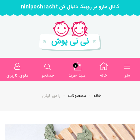
کانال مارو در روبیکا دنبال کن niniposhrasht
0
منو
خانه
سبد خرید
جستجو
منوی کاربری
خانه
محصولات
رامپر لینن