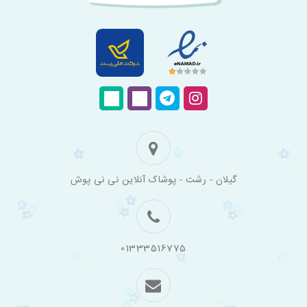
فروشگاه
گیلان - رشت - پوشاک آنلاین نی نی پوش
اینترنتی
لباس
بچه
گانه
نی
نی
01333516775
پوش