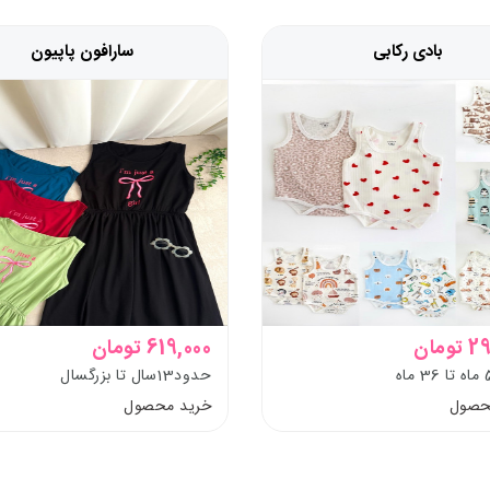
بادی رکابی
سارافون پاپیون
ومان
619,000 تومان
حدود13سال تا بزرگسال
حصول
خرید محصول