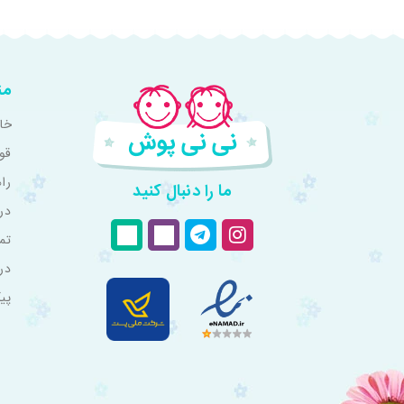
من
خان
قو
را
ما را دنبال کنید
درب
تم
در
پی