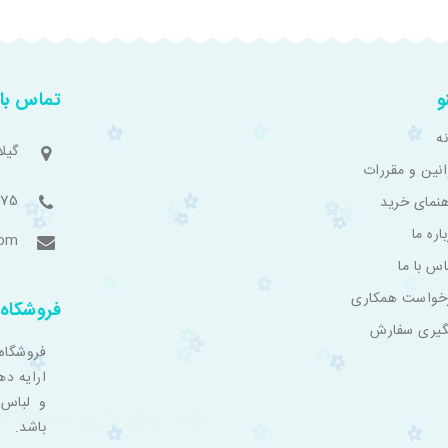
و
تماس با 
ه
گیل
انین و مقررات
775
هنمای خرید
اره ما
com
اس با ما
خواست همکاری
فروشگاه 
گیری سفارش
فروشگاه
ارایه ده
و لباس 
باشد.