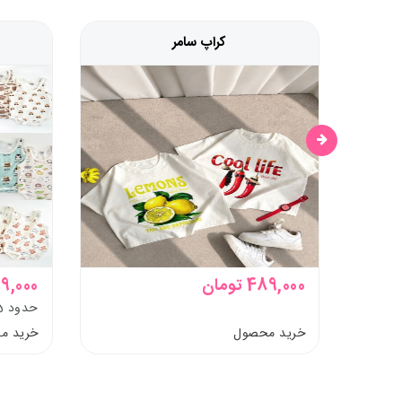
کراپ سامر
489,000 تومان
299,000 ت
حدود 5 ماه تا 36 ماه
خرید محصول
خرید م