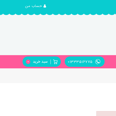
حساب من
01333516775
سبد خرید
0