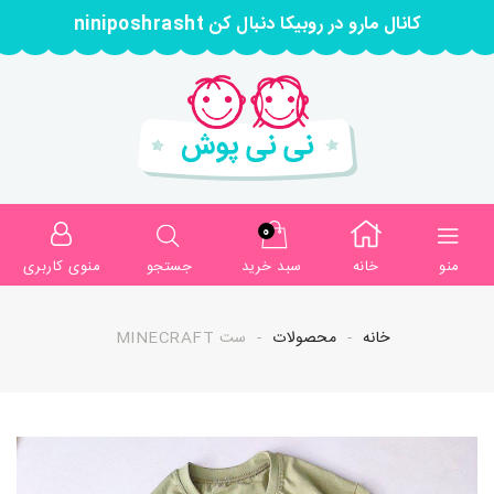
کانال مارو در روبیکا دنبال کن niniposhrasht
0
منو
خانه
سبد خرید
جستجو
منوی کاربری
خانه
محصولات
ست MINECRAFT