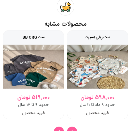
محصولات مشابه
ست ریلی اسپرت
ست BB ORG
598,000 تومان
519,000 تومان
حدود 9 ماه تا 11سال
حدود 9 تا 12 سال
خرید محصول
خرید محصول