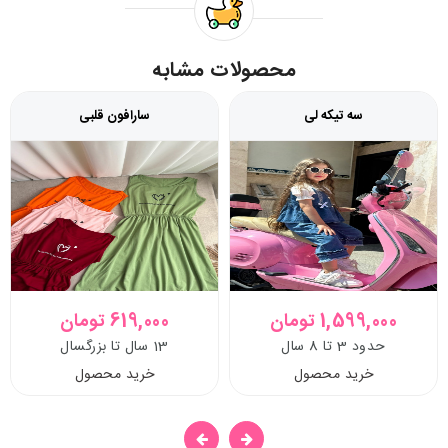
محصولات مشابه
سه تیکه لی
سارافون قلبی
1,599,000 تومان
619,000 تومان
حدود 3 تا 8 سال
13 سال تا بزرگسال
خرید محصول
خرید محصول