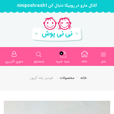
کانال مارو در روبیکا دنبال کن niniposhrasht
0
منو
خانه
سبد خرید
جستجو
منوی کاربری
خانه
محصولات
شومیز یقه گیپور