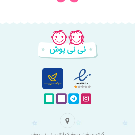
فروشگاه
گیلان - رشت - پوشاک آنلاین نی نی پوش