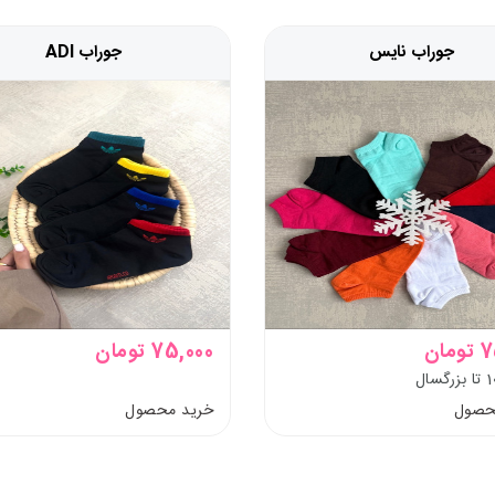
جوراب نایس
جوراب ADI
مان
75,000 تومان
حصول
خرید محصول