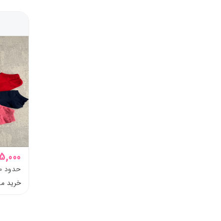
75,000 تو
حدود 10 تا بزرگسال
خرید م