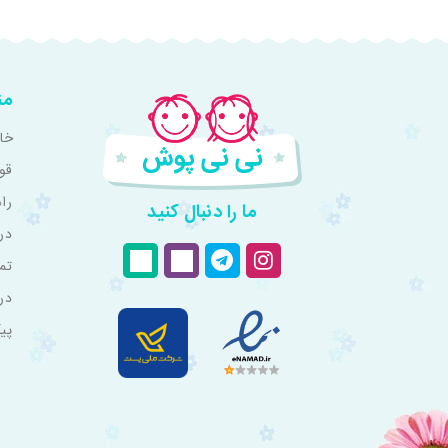
من
خان
قو
را
ما را دنبال کنید
درب
تم
در
پی