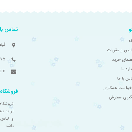
و
تماس با 
ه
گیل
انین و مقررات
775
هنمای خرید
اره ما
com
اس با ما
خواست همکاری
فروشگاه 
گیری سفارش
فروشگاه
ارایه ده
و لباس 
باشد.