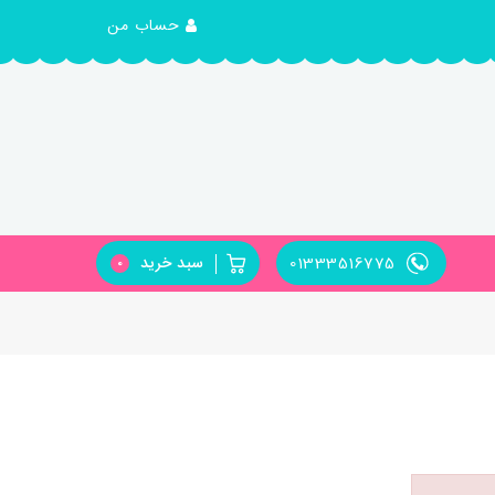
حساب من
01333516775
سبد خرید
0