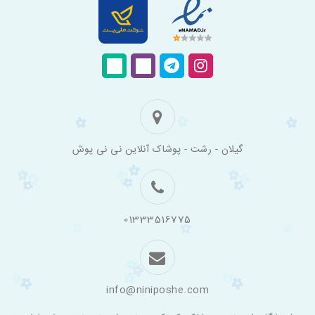
فروشگاه
گیلان - رشت - پوشاک آنلاین نی نی پوش
اینترنتی
لباس
بچه
گانه
نی
نی
01333516775
پوش
info@niniposhe.com