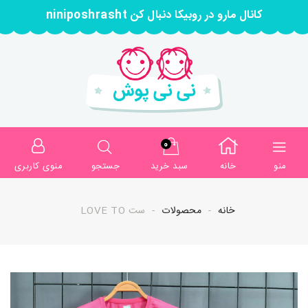
کانال مارو در روبیکا دنبال کن niniposhrasht
0
منو
خانه
سبد خرید
جستجو
منوی کاربری
خانه
محصولات
ست LOVE TO