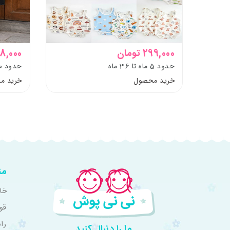
299,000 تومان
498,000 ت
حدود 5 ماه تا 36 ماه
حدود 10 تا تینیجر و بزرگسال
خرید محصول
خرید م
من
خان
قو
را
ما را دنبال کنید