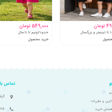
ومان
549,000 تومان
حدود2ونیم تا 11سال
حصول
خرید محصول
و
تماس با 
ه
گیل
انین و مقررات
775
هنمای خرید