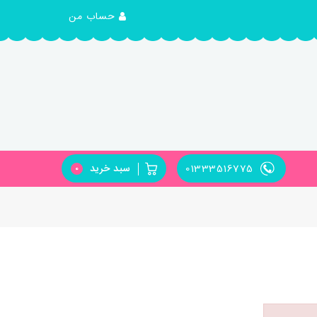
حساب من
01333516775
سبد خرید
0