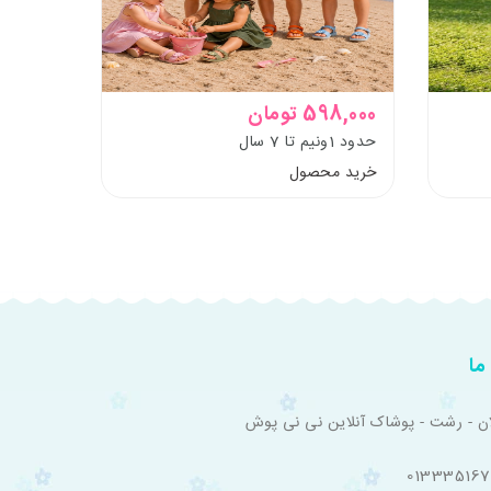
598,000 تومان
359,000 ت
حدود 1ونیم تا 7 سال
خرید محصول
خرید م
ما
ان - رشت - پوشاک آنلاین نی نی پوش
01333516