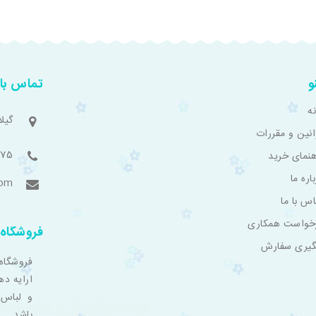
و
تماس با 
ه
گیل
انین و مقررات
775
هنمای خرید
اره ما
com
اس با ما
خواست همکاری
فروشگاه 
گیری سفارش
فروشگاه
ارایه ده
و لباس 
باشد.