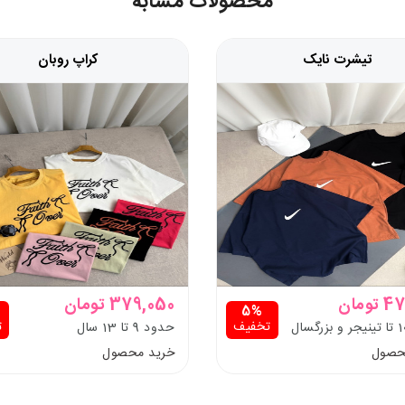
محصولات مشابه
تیشرت نایک
کراپ روبان
ومان
379,050 تومان
5%
تخفیف
ت
حدود 9 تا 13 سال
حصول
خرید محصول