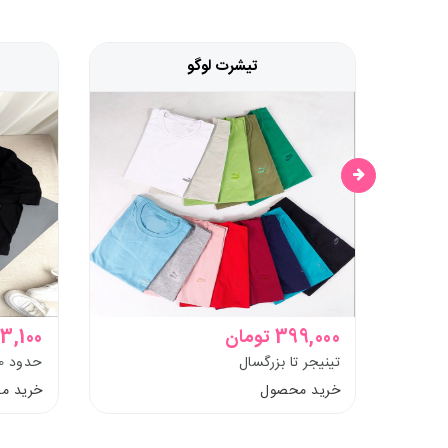
تیشرت لوگو
399,000 تومان
473,100 ت
تینیجر تا بزرگسال
حدود 10 تا تینیجر و بزرگسال
خرید محصول
خرید م