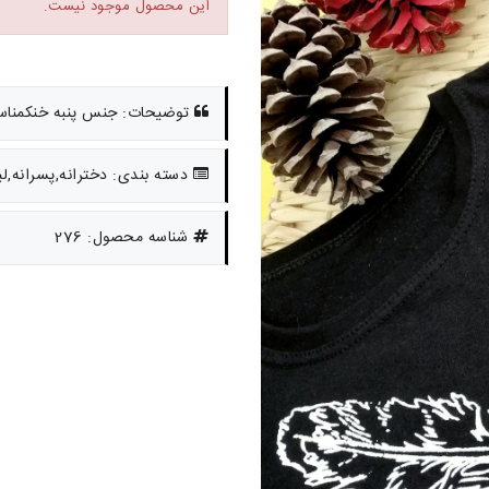
این محصول موجود نیست.
توضیحات: جنس پنبه خنکمناسب ست 
دسته بندی: دخترانه,پسرانه,ل
شناسه محصول: 276