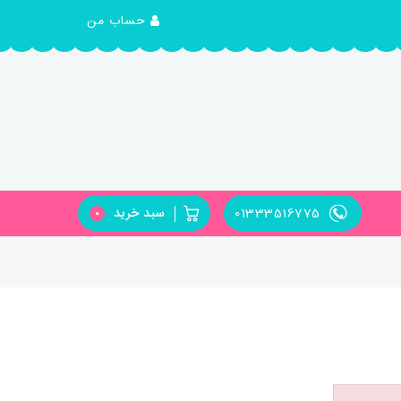
حساب من
01333516775
سبد خرید
0