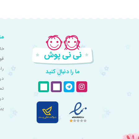
من
خان
قو
را
ما را دنبال کنید
درب
تم
در
پی